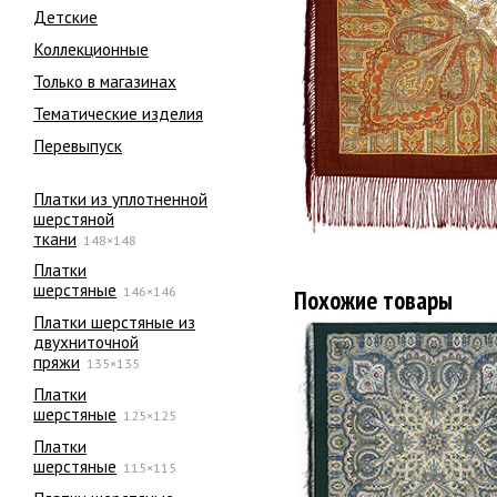
Детские
Коллекционные
Только в магазинах
Тематические изделия
Перевыпуск
Платки из уплотненной
шерстяной
ткани
148×148
Платки
шерстяные
146×146
Похожие товары
Платки шерстяные из
двухниточной
пряжи
135×135
Платки
шерстяные
125×125
Платки
шерстяные
115×115