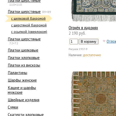
Платки шерстяные
110×110
Платки шерстяные
89×89
с шелковой бахромой
с шерстяной бахромой
Огонёк в ладонях
с осыпкой (оверлоком)
2 190 руб.
Платки шерстяные
Отло
72×72
Платки шелковые
Рисунок
1937-9
Наличие:
достаточно
Платки хлопковые
Платки из вискозы
Палантины
Шарфы женские
Кашне и шарфы
мужские
Швейные изделия
Сумки
Скатерти хлопковые