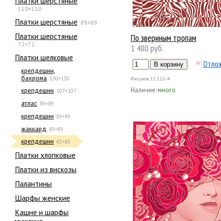
Платки шерстяные
110×110
Платки шерстяные
89×89
Платки шерстяные
По звериным тропам
72×72
1 480 руб.
Платки шелковые
Отло
крепдешин,
бахрома
130×130
Рисунок
11222-4
Наличие:
много
крепдешин
107×107
атлас
89×89
крепдешин
89×89
жаккард
89×89
крепдешин
65×65
Платки хлопковые
Платки из вискозы
Палантины
Шарфы женские
Кашне и шарфы