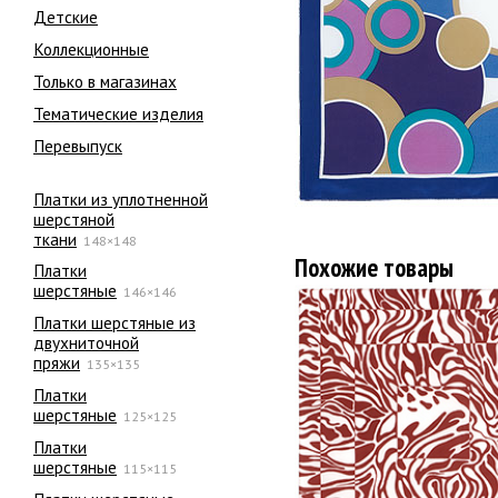
Детские
Коллекционные
Только в магазинах
Тематические изделия
Перевыпуск
Платки из уплотненной
шерстяной
ткани
148×148
Похожие товары
Платки
шерстяные
146×146
Платки шерстяные из
двухниточной
пряжи
135×135
Платки
шерстяные
125×125
Платки
шерстяные
115×115