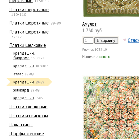
шерстяные
115×115
Платки шерстяные
110×110
Платки шерстяные
Амулет
89×89
1 730 руб.
Платки шерстяные
72×72
Отло
Платки шелковые
Рисунок
1038-10
крепдешин,
Наличие:
много
бахрома
130×130
крепдешин
107×107
атлас
89×89
крепдешин
89×89
жаккард
89×89
крепдешин
65×65
Платки хлопковые
Платки из вискозы
Палантины
Шарфы женские