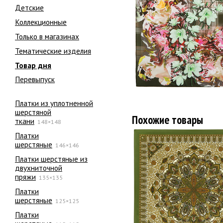
Детские
Коллекционные
Только в магазинах
Тематические изделия
Товар дня
Перевыпуск
Платки из уплотненной
шерстяной
Похожие товары
ткани
148×148
Платки
шерстяные
146×146
Платки шерстяные из
двухниточной
пряжи
135×135
Платки
шерстяные
125×125
Платки