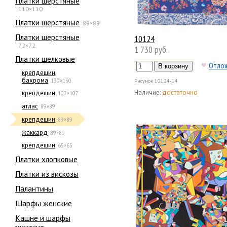
Платки шерстяные
110×110
Платки шерстяные
89×89
Платки шерстяные
10124
72×72
1 730 руб.
Платки шелковые
Отло
крепдешин,
бахрома
130×130
Рисунок
10124-14
Наличие:
достаточно
крепдешин
107×107
атлас
89×89
крепдешин
89×89
жаккард
89×89
крепдешин
65×65
Платки хлопковые
Платки из вискозы
Палантины
Шарфы женские
Кашне и шарфы