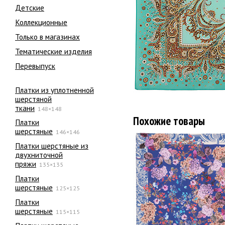
Детские
Коллекционные
Только в магазинах
Тематические изделия
Перевыпуск
Платки из уплотненной
шерстяной
ткани
148×148
Похожие товары
Платки
шерстяные
146×146
Платки шерстяные из
двухниточной
пряжи
135×135
Платки
шерстяные
125×125
Платки
шерстяные
115×115