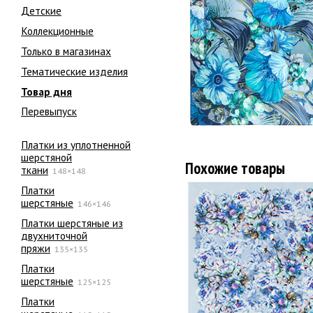
Детские
Коллекционные
Только в магазинах
Тематические изделия
Товар дня
Перевыпуск
Платки из уплотненной
шерстяной
Похожие товары
ткани
148×148
Платки
шерстяные
146×146
Платки шерстяные из
двухниточной
пряжи
135×135
Платки
шерстяные
125×125
Платки