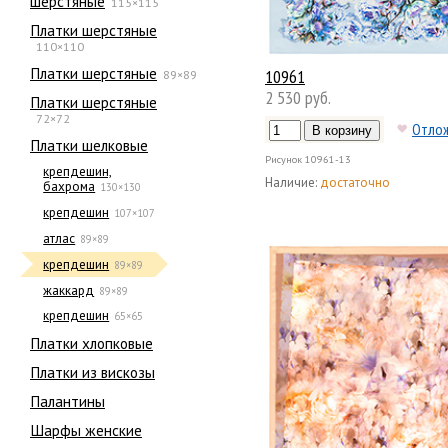
шерстяные
115×115
Платки шерстяные
110×110
Платки шерстяные
10961
89×89
2 530 руб.
Платки шерстяные
72×72
Отло
Платки шелковые
Рисунок
10961-13
крепдешин,
Наличие:
достаточно
бахрома
130×130
крепдешин
107×107
атлас
89×89
крепдешин
89×89
жаккард
89×89
крепдешин
65×65
Платки хлопковые
Платки из вискозы
Палантины
Шарфы женские