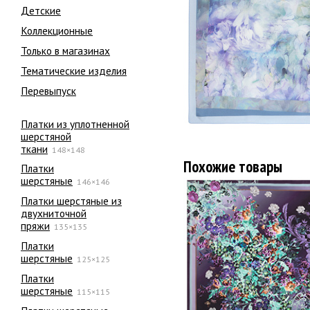
Детские
Коллекционные
Только в магазинах
Тематические изделия
Перевыпуск
Платки из уплотненной
шерстяной
ткани
148×148
Похожие товары
Платки
шерстяные
146×146
Платки шерстяные из
двухниточной
пряжи
135×135
Платки
шерстяные
125×125
Платки
шерстяные
115×115