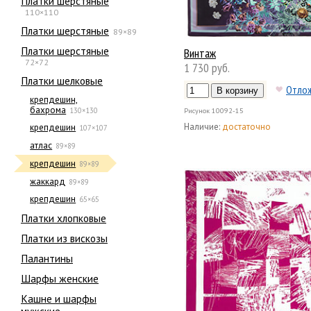
Платки шерстяные
110×110
Платки шерстяные
89×89
Платки шерстяные
Винтаж
72×72
1 730 руб.
Платки шелковые
Отло
крепдешин,
бахрома
130×130
Рисунок
10092-15
Наличие:
достаточно
крепдешин
107×107
атлас
89×89
крепдешин
89×89
жаккард
89×89
крепдешин
65×65
Платки хлопковые
Платки из вискозы
Палантины
Шарфы женские
Кашне и шарфы