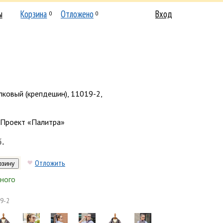
ы
Корзина
Отложено
Вход
0
0
ковый (крепдешин), 11019-2,
Проект «Палитра»
б.
Отложить
ного
9-2