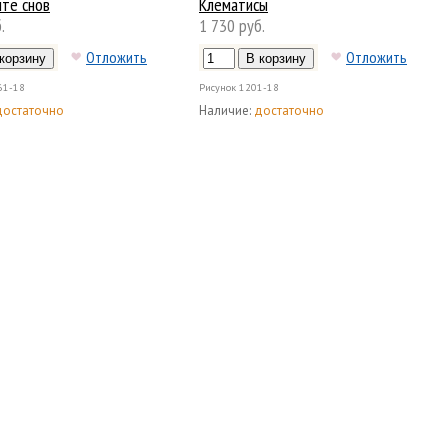
нте снов
Клематисы
.
1 730 руб.
Отложить
Отложить
61-18
Рисунок
1201-18
достаточно
Наличие:
достаточно