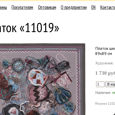
зины
Покупателям
Оптовикам
О предприятии
EN
Контакт
аток «11019»
Платок шел
89х89 см
Художник:
1 730 ру
Наличие:
м
Рисунок
1101