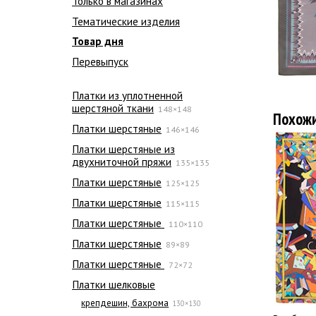
Только в магазинах
Тематические изделия
Товар дня
Перевыпуск
Платки из уплотненной
шерстяной ткани
148×148
Похож
Платки шерстяные
146×146
Платки шерстяные из
двухниточной пряжи
135×135
Платки шерстяные
125×125
Платки шерстяные
115×115
Платки шерстяные
110×110
Платки шерстяные
89×89
Платки шерстяные
72×72
Платки шелковые
крепдешин, бахрома
130×130