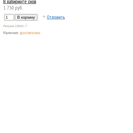
В лабиринте снов
1 730 руб.
Отложить
Рисунок
10061-7
Наличие:
достаточно