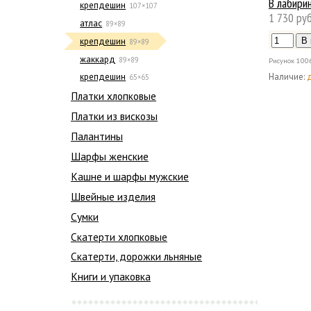
В лабири
крепдешин
107×107
1 730 руб
атлас
89×89
крепдешин
89×89
жаккард
89×89
Рисунок
100
Наличие:
крепдешин
65×65
Платки хлопковые
Платки из вискозы
Палантины
Шарфы женские
Кашне и шарфы мужские
Швейные изделия
Сумки
Скатерти хлопковые
Скатерти, дорожки льняные
Книги и упаковка