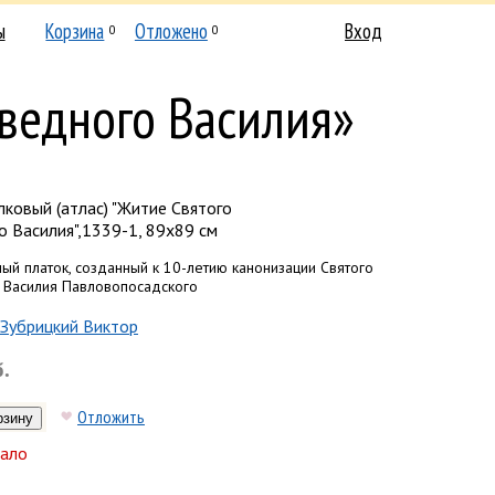
ы
Корзина
Отложено
Вход
0
0
ведного Василия»
ковый (атлас) "Житие Святого
 Василия",1339-1, 89х89 см
ый платок, созданный к 10-летию канонизации Святого
 Василия Павловопосадского
Зубрицкий Виктор
б.
Отложить
ало