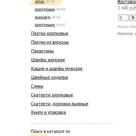
Жостовск
атлас
89×89
2 440 руб
крепдешин
89×89
жаккард
89×89
крепдешин
65×65
Рисунок
100
Платки хлопковые
Наличие:
Платки из вискозы
Палантины
Шарфы женские
Кашне и шарфы мужские
Швейные изделия
Сумки
Скатерти хлопковые
Скатерти, дорожки льняные
Книги и упаковка
Поиск в каталоге по