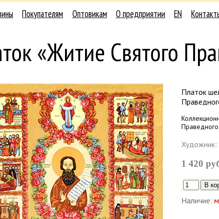
зины
Покупателям
Оптовикам
О предприятии
EN
Контакт
ток «Житие Святого Пра
Платок шел
Праведного
Коллекционн
Праведного
Художник:
1 420 ру
Наличие:
м