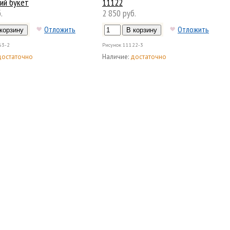
ий букет
11122
.
2 850 руб.
Отложить
Отложить
63-2
Рисунок
11122-3
достаточно
Наличие:
достаточно