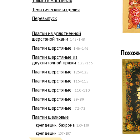
Только в магазинах
Тематические изделия
Перевыпуск
Платки из уплотненной
шерстяной ткани
148×148
Платки шерстяные
146×146
Похож
Платки шерстяные из
двухниточной пряжи
135×135
Платки шерстяные
125×125
Платки шерстяные
115×115
Платки шерстяные
110×110
Платки шерстяные
89×89
Платки шерстяные
72×72
Платки шелковые
крепдешин, бахрома
130×130
крепдешин
107×107