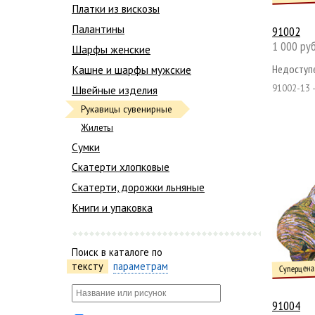
Платки из вискозы
Палантины
91002
1 000 руб
Шарфы женские
Недоступе
Кашне и шарфы мужские
91002-13 
Швейные изделия
Рукавицы сувенирные
Жилеты
Сумки
Скатерти хлопковые
Скатерти, дорожки льняные
Книги и упаковка
Поиск в каталоге по
тексту
параметрам
Суперцена
91004