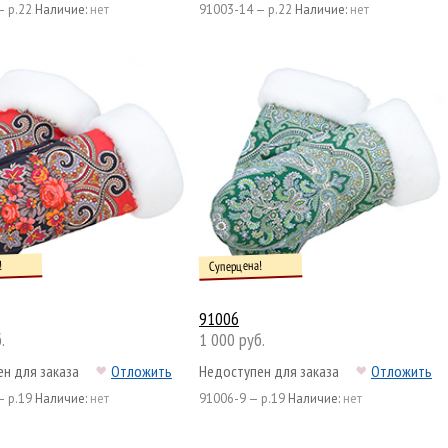
— р.22
Наличие:
нет
91003-14 — р.22
Наличие:
нет
!
Суперцена!
91006
.
1 000 руб.
н для заказа
Отложить
Недоступен для заказа
Отложить
— р.19
Наличие:
нет
91006-9 — р.19
Наличие:
нет