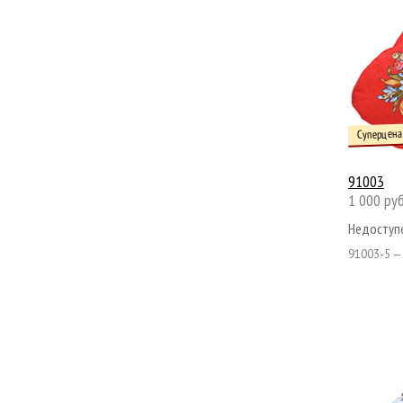
Суперцена
91003
1 000 руб
Недоступе
91003-5 —