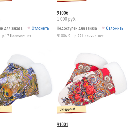
91006
.
1 000 руб.
н для заказа
Отложить
Недоступен для заказа
Отложить
— р.17
Наличие:
нет
91006-9 — р.22
Наличие:
нет
!
Суперцена!
91001