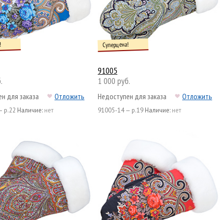
!
Суперцена!
91005
.
1 000 руб.
н для заказа
Отложить
Недоступен для заказа
Отложить
— р.22
Наличие:
нет
91005-14 — р.19
Наличие:
нет