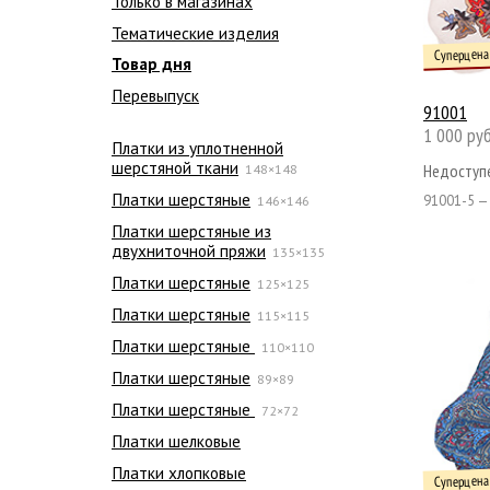
Только в магазинах
Тематические изделия
Суперцена
Товар дня
Перевыпуск
91001
1 000 руб
Платки из уплотненной
шерстяной ткани
Недоступе
148×148
Платки шерстяные
91001-5 —
146×146
Платки шерстяные из
двухниточной пряжи
135×135
Платки шерстяные
125×125
Платки шерстяные
115×115
Платки шерстяные
110×110
Платки шерстяные
89×89
Платки шерстяные
72×72
Платки шелковые
Платки хлопковые
Суперцена