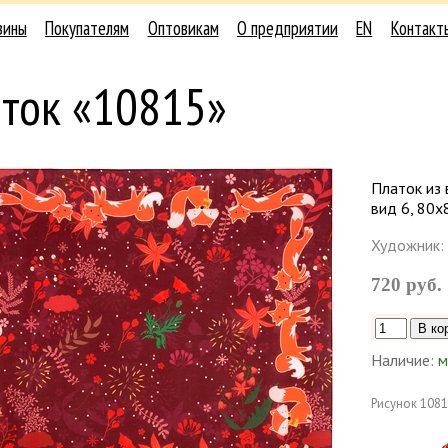
зины
Покупателям
Оптовикам
О предприятии
EN
Контакт
аток «10815»
Платок из 
вид 6, 80х
Художник:
720 руб.
Наличие:
м
Рисунок
1081