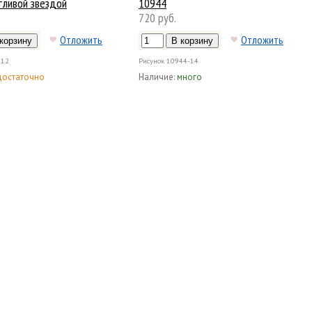
тливой звездой
10944
720 руб.
Отложить
Отложить
-12
Рисунок
10944-14
достаточно
Наличие:
много