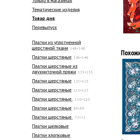
Только в магазинах
Тематические изделия
Товар дня
Перевыпуск
Платки из уплотненной
шерстяной ткани
148×148
Похож
Платки шерстяные
146×146
Платки шерстяные из
двухниточной пряжи
135×135
Платки шерстяные
125×125
Платки шерстяные
115×115
Платки шерстяные
110×110
Платки шерстяные
89×89
Платки шерстяные
72×72
Платки шелковые
Платки хлопковые