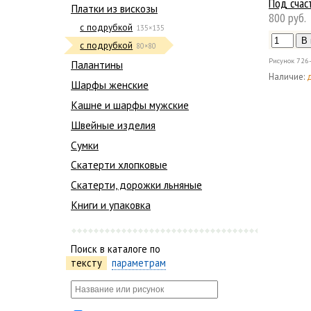
Под счас
Платки из вискозы
800 руб.
с подрубкой
135×135
с подрубкой
80×80
Рисунок
726
Палантины
Наличие:
Шарфы женские
Кашне и шарфы мужские
Швейные изделия
Сумки
Скатерти хлопковые
Скатерти, дорожки льняные
Книги и упаковка
Поиск в каталоге по
тексту
параметрам