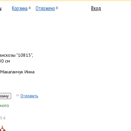
ы
Корзина
Отложено
Вход
0
0
вискозы "10815",
80 см
Макаганчук Инна
Отложить
ного
5-6