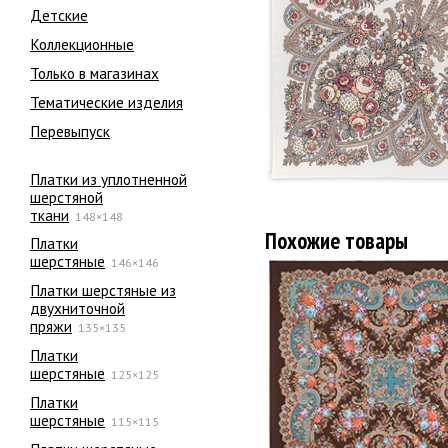
Детские
Коллекционные
Только в магазинах
Тематические изделия
Перевыпуск
Платки из уплотненной
шерстяной
ткани
148×148
Похожие товары
Платки
шерстяные
146×146
Платки шерстяные из
двухниточной
пряжи
135×135
Платки
шерстяные
125×125
Платки
шерстяные
115×115