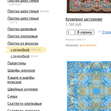
Платки шерстяные
110×110
Платки шерстяные
89×89
Платки шерстяные
Кружевное настроение
72×72
1 560 руб.
Платки шелковые
Отло
Платки хлопковые
Рисунок
1886-17
Платки из вискозы
Наличие:
достаточно
с подрубкой
135×135
с подрубкой
80×80
Палантины
Шарфы женские
Кашне и шарфы
мужские
Швейные изделия
Сумки
Скатерти хлопковые
Скатерти, дорожки