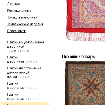
Детские
Коллекционные
Только в магазинах
Тематические изделия
Перевыпуск
Платки из уплотненной
шерстяной
ткани
148×148
Похожие товары
Платки
шерстяные
146×146
Платки шерстяные из
двухниточной
пряжи
135×135
Платки
шерстяные
125×125
Платки
шерстяные
115×115