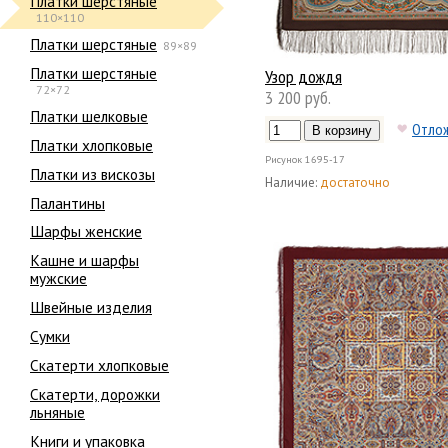
Платки шерстяные
110×110
Платки шерстяные
89×89
Платки шерстяные
Узор дождя
72×72
3 200 руб.
Платки шелковые
Отло
Платки хлопковые
Рисунок
1695-17
Платки из вискозы
Наличие:
достаточно
Палантины
Шарфы женские
Кашне и шарфы
мужские
Швейные изделия
Сумки
Скатерти хлопковые
Скатерти, дорожки
льняные
Книги и упаковка