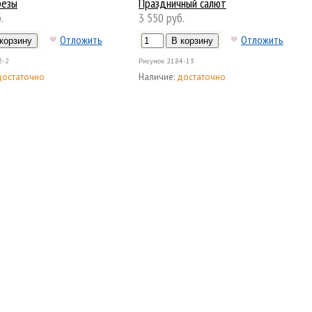
рёзы
Праздничный салют
.
3 550 руб.
Отложить
Отложить
2-2
Рисунок
2184-13
достаточно
Наличие:
достаточно