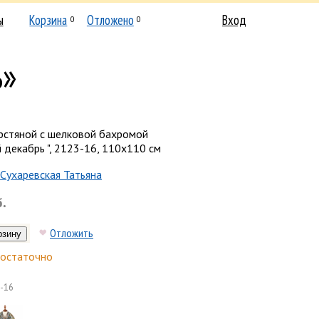
ы
Корзина
Отложено
Вход
0
0
ь»
рстяной с шелковой бахромой
 декабрь ", 2123-16, 110х110 см
Сухаревская Татьяна
б.
Отложить
остаточно
-16