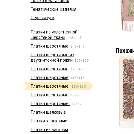
Только в магазинах
Тематические изделия
Перевыпуск
Платки из уплотненной
шерстяной ткани
148×148
Платки шерстяные
146×146
Похож
Платки шерстяные из
двухниточной пряжи
135×135
Платки шерстяные
125×125
Платки шерстяные
115×115
Платки шерстяные
110×110
Платки шерстяные
89×89
Платки шерстяные
72×72
Платки шелковые
Платки хлопковые
Платки из вискозы