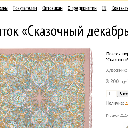
зины
Покупателям
Оптовикам
О предприятии
EN
Контакт
аток «Сказочный декабр
Платок ше
"Сказочный
Художник:
3 200 ру
Наличие:
д
Рисунок
2123