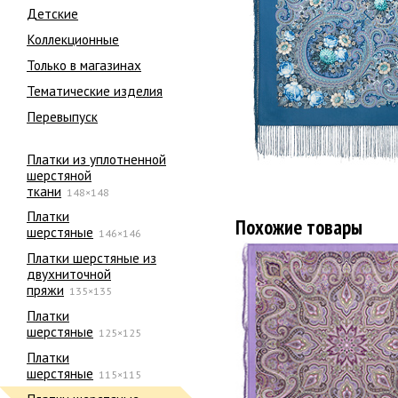
Детские
Коллекционные
Только в магазинах
Тематические изделия
Перевыпуск
Платки из уплотненной
шерстяной
ткани
148×148
Платки
Похожие товары
шерстяные
146×146
Платки шерстяные из
двухниточной
пряжи
135×135
Платки
шерстяные
125×125
Платки
шерстяные
115×115