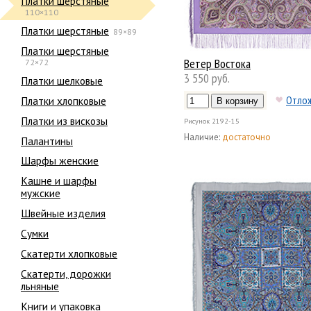
Платки шерстяные
110×110
Платки шерстяные
89×89
Платки шерстяные
Ветер Востока
72×72
3 550 руб.
Платки шелковые
Отло
Платки хлопковые
Платки из вискозы
Рисунок
2192-15
Наличие:
достаточно
Палантины
Шарфы женские
Кашне и шарфы
мужские
Швейные изделия
Сумки
Скатерти хлопковые
Скатерти, дорожки
льняные
Книги и упаковка