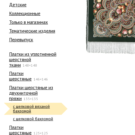
Детские
Коллекционные
Только в магазинах
Тематические изделия
Перевыпуск
Платки из уплотненной
шерстяной
ткани
148×148
Платки
шерстяные
146×146
Платки шерстяные из
двухниточной
пряжи
135×135
с шелковой вязаной
бахромой
с шелковой бахромой
Платки
шерстяные
125×125