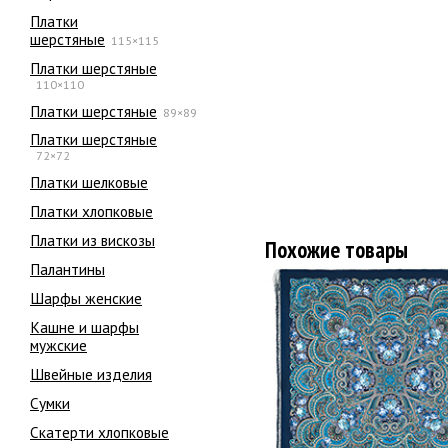
Платки
шерстяные
115×115
Платки шерстяные
110×110
Платки шерстяные
89×89
Платки шерстяные
72×72
Платки шелковые
Платки хлопковые
Платки из вискозы
Похожие товары
Палантины
Шарфы женские
Кашне и шарфы
мужские
Швейные изделия
Сумки
Скатерти хлопковые