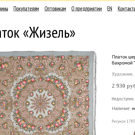
зины
Покупателям
Оптовикам
О предприятии
EN
Контакт
аток «Жизель»
Платок ше
бахромой "
Художник:
2 930 ру
Недоступен 
Наличие:
н
Рисунок
1783