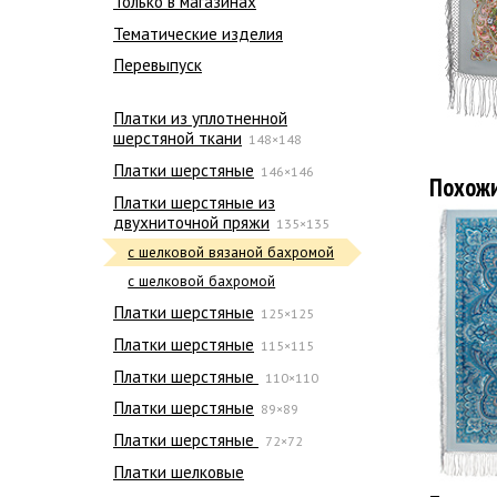
Только в магазинах
Тематические изделия
Перевыпуск
Платки из уплотненной
шерстяной ткани
148×148
Платки шерстяные
146×146
Похож
Платки шерстяные из
двухниточной пряжи
135×135
с шелковой вязаной бахромой
с шелковой бахромой
Платки шерстяные
125×125
Платки шерстяные
115×115
Платки шерстяные
110×110
Платки шерстяные
89×89
Платки шерстяные
72×72
Платки шелковые