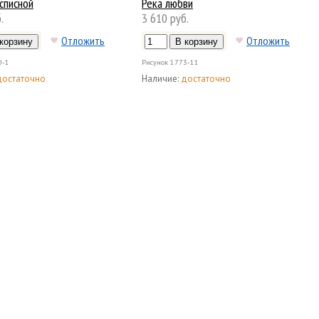
списной
Река любви
.
3 610 руб.
Отложить
Отложить
0-1
Рисунок
1773-11
достаточно
Наличие:
достаточно