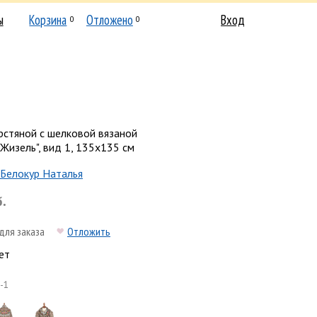
ы
Корзина
Отложено
Вход
0
0
рстяной с шелковой вязаной
Жизель", вид 1, 135х135 см
Белокур Наталья
б.
для заказа
Отложить
ет
-1