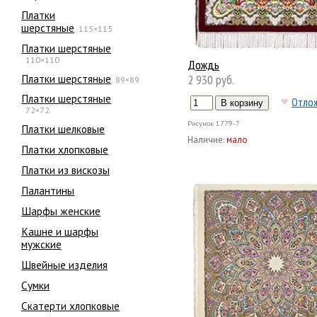
Платки
шерстяные
115×115
Платки шерстяные
110×110
Дождь
Платки шерстяные
2 930 руб.
89×89
Платки шерстяные
Отло
72×72
Рисунок
1779-7
Платки шелковые
Наличие:
мало
Платки хлопковые
Платки из вискозы
Палантины
Шарфы женские
Кашне и шарфы
мужские
Швейные изделия
Сумки
Скатерти хлопковые