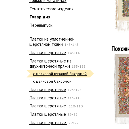
Только в магазинах
Тематические изделия
Товар дня
Перевыпуск
Платки из уплотненной
шерстяной ткани
148×148
Похож
Платки шерстяные
146×146
Платки шерстяные из
двухниточной пряжи
135×135
с шелковой вязаной бахромой
с шелковой бахромой
Платки шерстяные
125×125
Платки шерстяные
115×115
Платки шерстяные
110×110
Платки шерстяные
89×89
Платки шерстяные
72×72