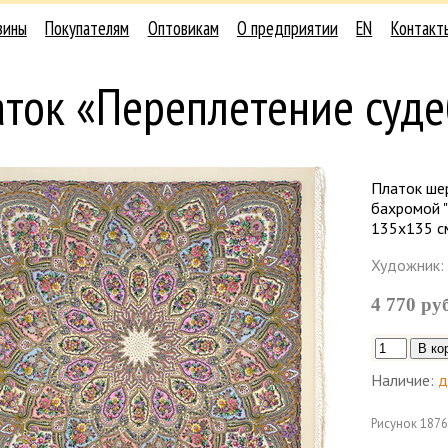
зины
Покупателям
Оптовикам
О предприятии
EN
Контакт
ток «Переплетение суде
Платок ше
бахромой "
135х135 с
Художник:
4 770 ру
Наличие:
д
Рисунок
1876