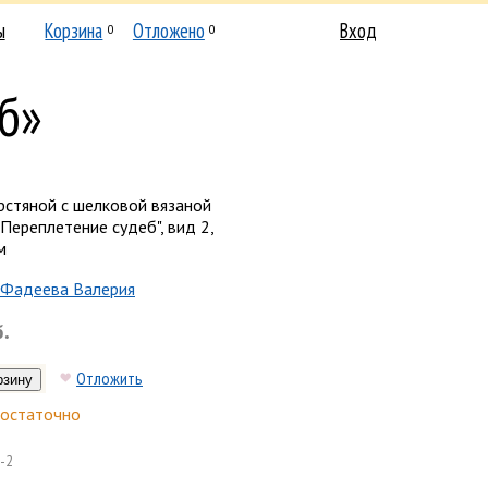
ы
Корзина
Отложено
Вход
0
0
б»
рстяной с шелковой вязаной
Переплетение судеб", вид 2,
м
Фадеева Валерия
б.
Отложить
остаточно
-2