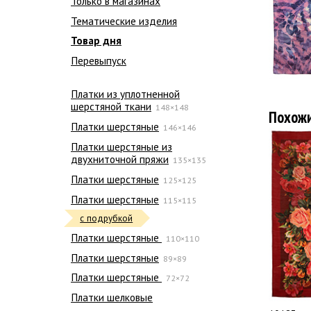
Только в магазинах
Тематические изделия
Товар дня
Перевыпуск
Платки из уплотненной
шерстяной ткани
148×148
Похож
Платки шерстяные
146×146
Платки шерстяные из
двухниточной пряжи
135×135
Платки шерстяные
125×125
Платки шерстяные
115×115
с подрубкой
Платки шерстяные
110×110
Платки шерстяные
89×89
Платки шерстяные
72×72
Платки шелковые