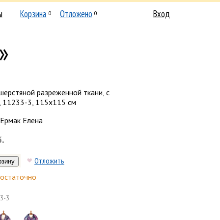
ы
Корзина
Отложено
Вход
0
0
»
шерстяной разреженной ткани, с
, 11233-3, 115х115 см
Ермак Елена
б.
Отложить
остаточно
3-3