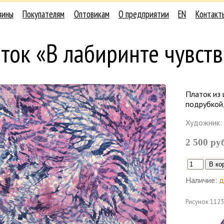
зины
Покупателям
Оптовикам
О предприятии
EN
Контакт
ток «В лабиринте чувств
Платок из 
подрубкой
Художник:
2 500 ру
Наличие:
д
Рисунок
1123