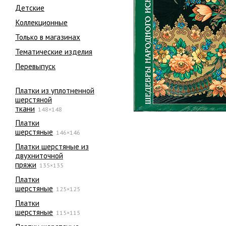
Детские
Коллекционные
Только в магазинах
Тематические изделия
Перевыпуск
Платки из уплотненной
шерстяной
ткани
148×148
Платки
шерстяные
146×146
Платки шерстяные из
двухниточной
пряжи
135×135
Платки
шерстяные
125×125
Платки
шерстяные
115×115