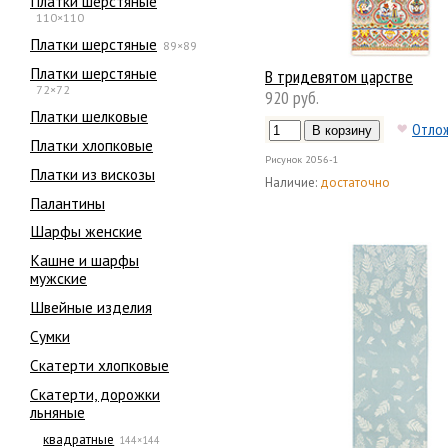
Платки шерстяные
110×110
Платки шерстяные
89×89
Платки шерстяные
В тридевятом царстве
72×72
920 руб.
Платки шелковые
Отло
Платки хлопковые
Рисунок
2056-1
Платки из вискозы
Наличие:
достаточно
Палантины
Шарфы женские
Кашне и шарфы
мужские
Швейные изделия
Сумки
Скатерти хлопковые
Скатерти, дорожки
льняные
квадратные
144×144