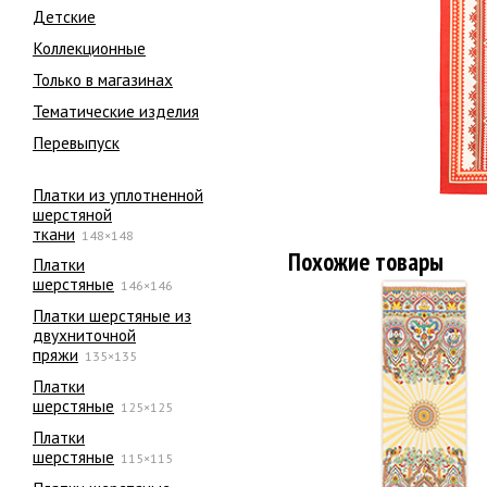
Детские
Коллекционные
Только в магазинах
Тематические изделия
Перевыпуск
Платки из уплотненной
шерстяной
ткани
148×148
Похожие товары
Платки
шерстяные
146×146
Платки шерстяные из
двухниточной
пряжи
135×135
Платки
шерстяные
125×125
Платки
шерстяные
115×115