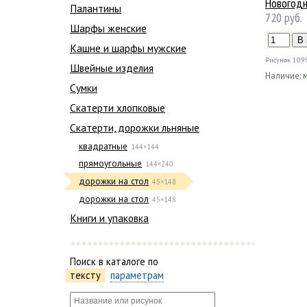
Новогодн
Палантины
720 руб.
Шарфы женские
Кашне и шарфы мужские
Рисунок
109
Швейные изделия
Наличие:
Сумки
Скатерти хлопковые
Скатерти, дорожки льняные
квадратные
144×144
прямоугольные
144×240
дорожки на стол
45×148
дорожки на стол
45×148
Книги и упаковка
Поиск в каталоге по
тексту
параметрам