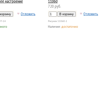
ее настроение
11060
720 руб.
Отложить
Отложить
97-14
Рисунок
11060-1
много
Наличие:
достаточно