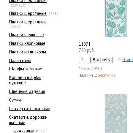
Платки шерстяные
110×110
Платки шерстяные
89×89
Платки шерстяные
72×72
Платки шелковые
Платки хлопковые
11071
720 руб.
Платки из вискозы
Отло
Палантины
Шарфы женские
Рисунок
11071-1
Наличие:
достаточно
Кашне и шарфы
мужские
Швейные изделия
Сумки
Скатерти хлопковые
Скатерти, дорожки
льняные
квадратные
144×144