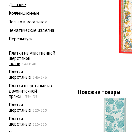
Детские
Коллекционные
Только в магазинах
Тематические изделия
Перевыпуск
Платки из уплотненной
шерстяной
ткани
148×148
Платки
шерстяные
146×146
Платки шерстяные из
Похожие товары
двухниточной
пряжи
135×135
Платки
шерстяные
125×125
Платки
шерстяные
115×115