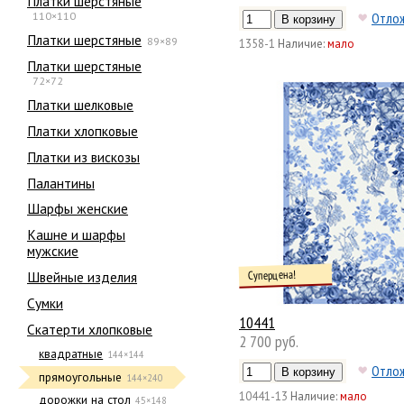
Платки шерстяные
110×110
Отло
Платки шерстяные
89×89
1358-1
Наличие:
мало
Платки шерстяные
72×72
Платки шелковые
Платки хлопковые
Платки из вискозы
Палантины
Шарфы женские
Кашне и шарфы
мужские
Суперцена!
Швейные изделия
Сумки
10441
Скатерти хлопковые
2 700 руб.
квадратные
144×144
Отло
прямоугольные
144×240
10441-13
Наличие:
мало
дорожки на стол
45×148