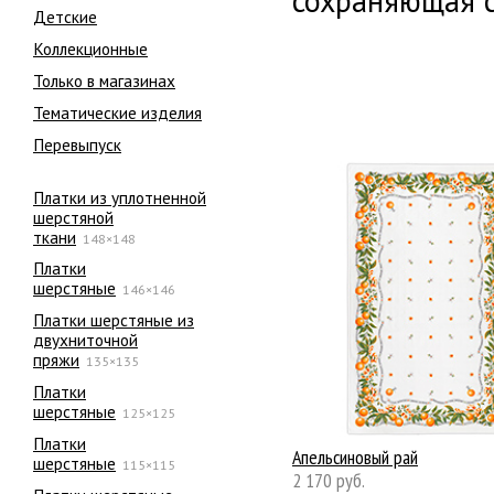
сохраняющая с
Детские
Коллекционные
Только в магазинах
Тематические изделия
Перевыпуск
Платки из уплотненной
шерстяной
ткани
148×148
Платки
шерстяные
146×146
Платки шерстяные из
двухниточной
пряжи
135×135
Платки
шерстяные
125×125
Платки
Апельсиновый рай
шерстяные
115×115
2 170 руб.