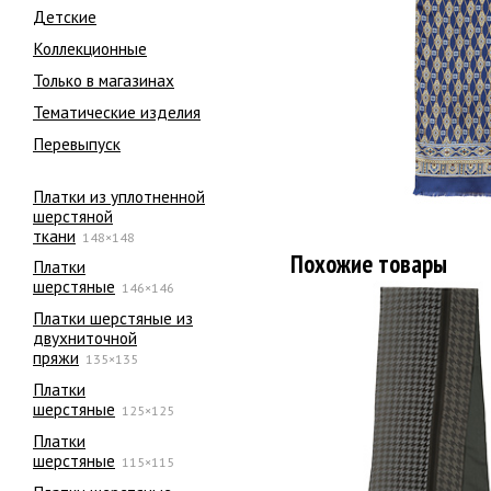
Детские
Коллекционные
Только в магазинах
Тематические изделия
Перевыпуск
Платки из уплотненной
шерстяной
ткани
148×148
Похожие товары
Платки
шерстяные
146×146
Платки шерстяные из
двухниточной
пряжи
135×135
Платки
шерстяные
125×125
Платки
шерстяные
115×115