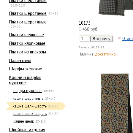
Платки шерстяные
110×110
Платки шерстяные
89×89
Платки шерстяные
10173
72×72
1 460 руб.
Платки шелковые
Отло
Платки хлопковые
Рисунок
10173-18
Платки из вискозы
Наличие:
достаточно
Палантины
Шарфы женские
Кашне и шарфы
мужские
шарфы мужские
40×190
кашне шерстяные
27×140
кашне шелк-шерсть
27×140
кашне шелк-шерсть
27×130
Кашне шелк
27×140
Швейные изделия