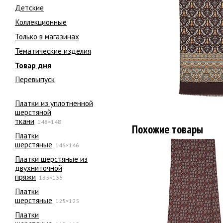
Детские
Коллекционные
Только в магазинах
Тематические изделия
Товар дня
Перевыпуск
Платки из уплотненной
шерстяной
ткани
148×148
Похожие товары
Платки
шерстяные
146×146
Платки шерстяные из
двухниточной
пряжи
135×135
Платки
шерстяные
125×125
Платки