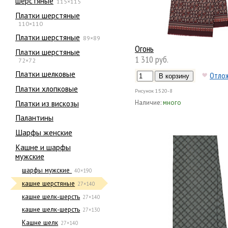
шерстяные
115×115
Платки шерстяные
110×110
Платки шерстяные
89×89
Огонь
Платки шерстяные
1 310 руб.
72×72
Платки шелковые
Отло
Платки хлопковые
Рисунок
1520-8
Платки из вискозы
Наличие:
много
Палантины
Шарфы женские
Кашне и шарфы
мужские
шарфы мужские
40×190
кашне шерстяные
27×140
кашне шелк-шерсть
27×140
кашне шелк-шерсть
27×130
Кашне шелк
27×140