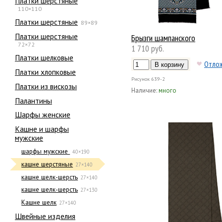
Платки шерстяные
110×110
Платки шерстяные
89×89
Платки шерстяные
Брызги шампанского
72×72
1 710 руб.
Платки шелковые
Отло
Платки хлопковые
Рисунок
639-2
Платки из вискозы
Наличие:
много
Палантины
Шарфы женские
Кашне и шарфы
мужские
шарфы мужские
40×190
кашне шерстяные
27×140
кашне шелк-шерсть
27×140
кашне шелк-шерсть
27×130
Кашне шелк
27×140
Швейные изделия