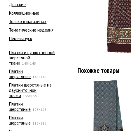
Детские
Коллекционные
Только в магазинах
Тематические изделия
Перевыпуск
Платки из уплотненной
шерстяной
ткани
148×148
Похожие товары
Платки
шерстяные
146×146
Платки шерстяные из
двухниточной
пряжи
135×135
Платки
шерстяные
125×125
Платки
шерстяные
115×115