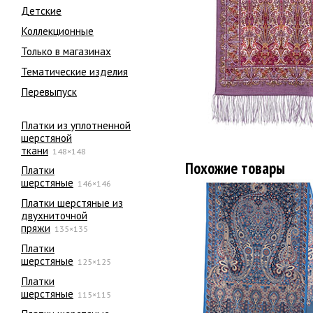
Детские
Коллекционные
Только в магазинах
Тематические изделия
Перевыпуск
Платки из уплотненной
шерстяной
ткани
148×148
Похожие товары
Платки
шерстяные
146×146
Платки шерстяные из
двухниточной
пряжи
135×135
Платки
шерстяные
125×125
Платки
шерстяные
115×115