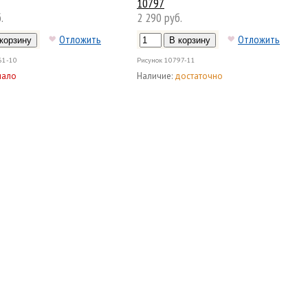
10797
.
2 290 руб.
Отложить
Отложить
61-10
Рисунок
10797-11
мало
Наличие:
достаточно