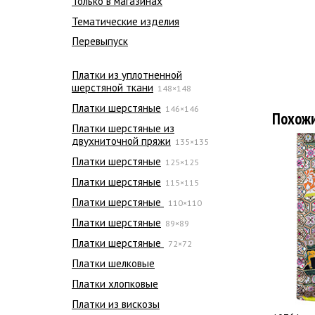
Только в магазинах
Тематические изделия
Перевыпуск
Платки из уплотненной
шерстяной ткани
148×148
Платки шерстяные
146×146
Похож
Платки шерстяные из
двухниточной пряжи
135×135
Платки шерстяные
125×125
Платки шерстяные
115×115
Платки шерстяные
110×110
Платки шерстяные
89×89
Платки шерстяные
72×72
Платки шелковые
Платки хлопковые
Платки из вискозы