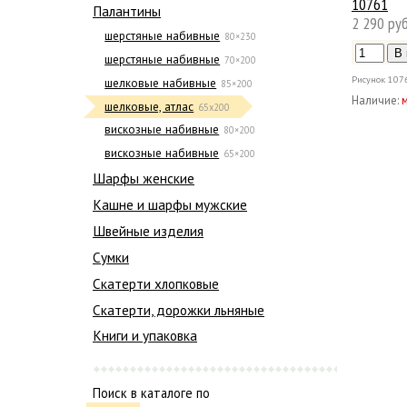
10761
Палантины
2 290 руб
шерстяные набивные
80×230
шерстяные набивные
70×200
Рисунок
107
шелковые набивные
85×200
Наличие:
шелковые, атлас
65х200
вискозные набивные
80×200
вискозные набивные
65×200
Шарфы женские
Кашне и шарфы мужские
Швейные изделия
Сумки
Скатерти хлопковые
Скатерти, дорожки льняные
Книги и упаковка
Поиск в каталоге по