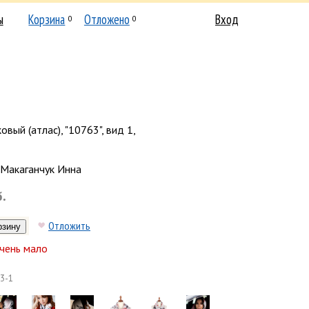
ы
Корзина
Отложено
Вход
0
0
вый (атлас), "10763", вид 1,
Макаганчук Инна
б.
Отложить
чень мало
3-1