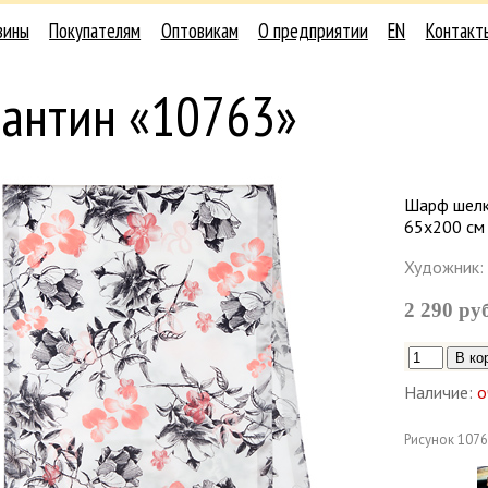
зины
Покупателям
Оптовикам
О предприятии
EN
Контакт
лантин «10763»
Шарф шелко
65х200 см
Художник:
2 290 ру
Наличие:
о
Рисунок
1076