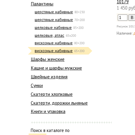
10179
Палантины
1 450 руб
шерстяные набивные
80×230
шерстяные набивные
70×200
Рисунок
101
шелковые набивные
85×200
Наличие:
шелковые, атлас
65х200
вискозные набивные
80×200
вискозные набивные
65×200
Шарфы женские
Кашне и шарфы мужские
Швейные изделия
Сумки
Скатерти хлопковые
Скатерти, дорожки льняные
Книги и упаковка
Поиск в каталоге по