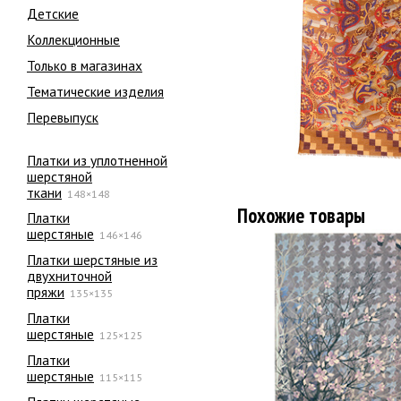
Детские
Коллекционные
Только в магазинах
Тематические изделия
Перевыпуск
Платки из уплотненной
шерстяной
ткани
148×148
Похожие товары
Платки
шерстяные
146×146
Платки шерстяные из
двухниточной
пряжи
135×135
Платки
шерстяные
125×125
Платки
шерстяные
115×115