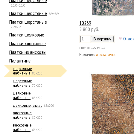
Платки шерстяные
110×110
Платки шерстяные
89×89
Платки шерстяные
10239
72×72
2 800 руб.
Платки шелковые
Отло
Платки хлопковые
Рисунок
10239-13
Платки из вискозы
Наличие:
достаточно
Палантины
шерстяные
набивные
80×230
шерстяные
набивные
70×200
шелковые
набивные
85×200
шелковые, атлас
65х200
вискозные
набивные
80×200
вискозные
набивные
65×200