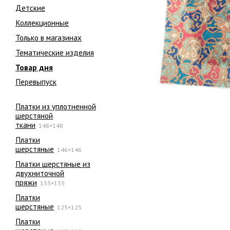
Детские
Коллекционные
Только в магазинах
Тематические изделия
Товар дня
Перевыпуск
Платки из уплотненной
шерстяной
ткани
148×148
Платки
шерстяные
146×146
Платки шерстяные из
двухниточной
пряжи
135×135
Платки
шерстяные
125×125
Платки