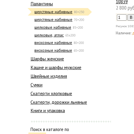
10839
Палантины
2 800 руб
шерстяные набивные
80×230
шерстяные набивные
70×200
Рисунок
108
шелковые набивные
85×200
Наличие:
шелковые, атлас
65х200
вискозные набивные
80×200
вискозные набивные
65×200
Шарфы женские
Кашне и шарфы мужские
Швейные изделия
Сумки
Скатерти хлопковые
Скатерти, дорожки льняные
Книги и упаковка
Поиск в каталоге по