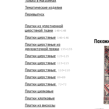
Только в магазинах
Тематические изделия
Перевыпуск
Платки из уплотненной
шерстяной ткани
148×148
Платки шерстяные
146×146
Похож
Платки шерстяные из
двухниточной пряжи
135×135
Платки шерстяные
125×125
Платки шерстяные
115×115
Платки шерстяные
110×110
Платки шерстяные
89×89
Платки шерстяные
72×72
Платки шелковые
Платки хлопковые
Платки из вискозы