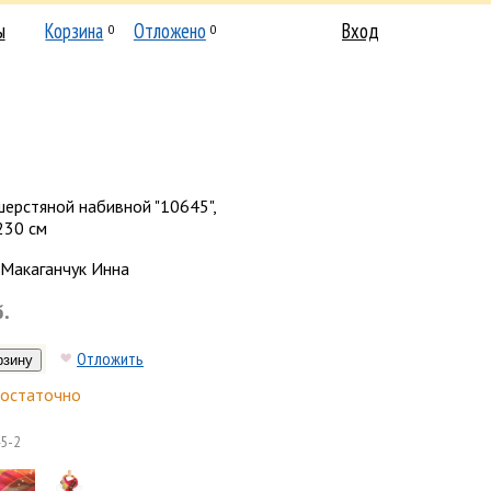
ы
Корзина
Отложено
Вход
0
0
ерстяной набивной "10645",
230 см
Макаганчук Инна
б.
Отложить
остаточно
5-2