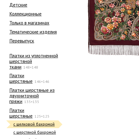
Детские
Коллекционные
Только в магазинах
Тематические изделия
Перевыпуск
Платки из уплотненной
шерстяной
ткани
148×148
Платки
шерстяные
146×146
Платки шерстяные из
двухниточной
пряжи
135×135
Платки
шерстяные
125×125
с шелковой бахромой
с шерстяной бахромой