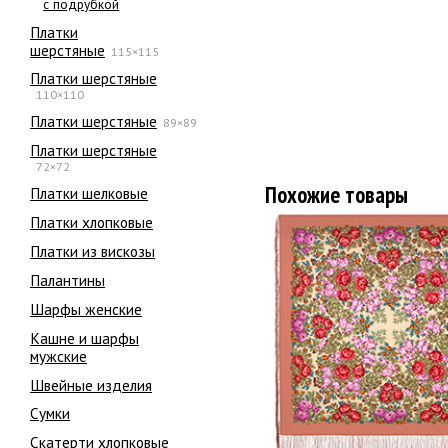
с подрубкой
Платки
шерстяные
115×115
Платки шерстяные
110×110
Платки шерстяные
89×89
Платки шерстяные
72×72
Похожие товары
Платки шелковые
Платки хлопковые
Платки из вискозы
Палантины
Шарфы женские
Кашне и шарфы
мужские
Швейные изделия
Сумки
Скатерти хлопковые