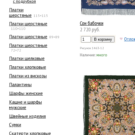
с подрубкой
Платки
шерстяные
115×115
Сон бабочки
Платки шерстяные
2 720 руб.
110×110
Платки шерстяные
89×89
Отло
Платки шерстяные
Рисунок
1463-12
72×72
Наличие:
много
Платки шелковые
Платки хлопковые
Платки из вискозы
Палантины
Шарфы женские
Кашне и шарфы
мужские
Швейные изделия
Сумки
Скатерти хлопковые