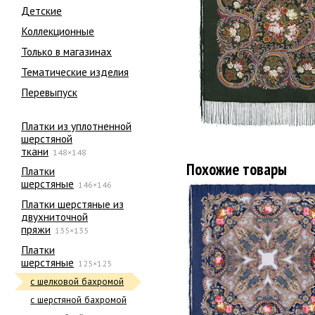
Детские
Коллекционные
Только в магазинах
Тематические изделия
Перевыпуск
Платки из уплотненной
шерстяной
ткани
148×148
Похожие товары
Платки
шерстяные
146×146
Платки шерстяные из
двухниточной
пряжи
135×135
Платки
шерстяные
125×125
с шелковой бахромой
с шерстяной бахромой