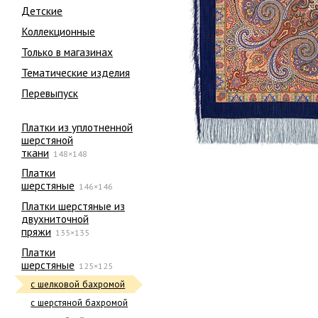
Детские
Коллекционные
Только в магазинах
Тематические изделия
Перевыпуск
Платки из уплотненной
шерстяной
ткани
148×148
Платки
шерстяные
146×146
Платки шерстяные из
двухниточной
пряжи
135×135
Платки
шерстяные
125×125
с шелковой бахромой
с шерстяной бахромой