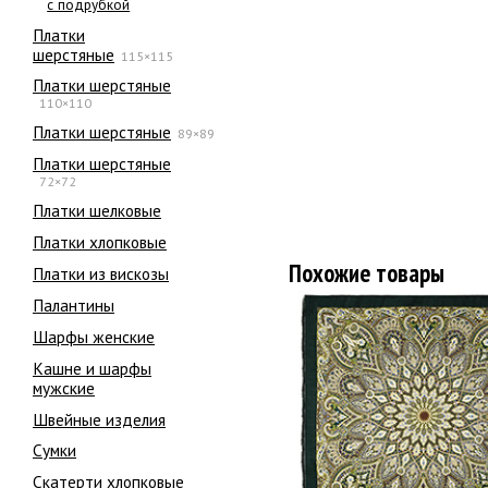
с подрубкой
Платки
шерстяные
115×115
Платки шерстяные
110×110
Платки шерстяные
89×89
Платки шерстяные
72×72
Платки шелковые
Платки хлопковые
Похожие товары
Платки из вискозы
Палантины
Шарфы женские
Кашне и шарфы
мужские
Швейные изделия
Сумки
Скатерти хлопковые