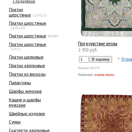
с подрубкой
Платки
шерстяные
115×115
Платки шерстяные
110×110
Платки шерстяные
89×89
Предчувствие весны
Платки шерстяные
2 450 руб.
72×72
Платки шелковые
Отло
Платки хлопковые
Рисунок
2027-9
Платки из вискозы
Наличие:
очень мало
Палантины
Шарфы женские
Кашне и шарфы
мужские
Швейные изделия
Сумки
Скатерти хлопковые