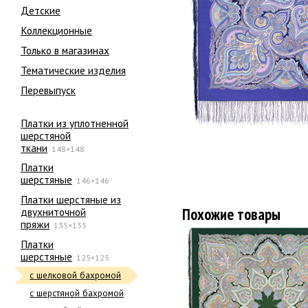
Детские
Коллекционные
Только в магазинах
Тематические изделия
Перевыпуск
Платки из уплотненной
шерстяной
ткани
148×148
Платки
шерстяные
146×146
Платки шерстяные из
Похожие товары
двухниточной
пряжи
135×135
Платки
шерстяные
125×125
с шелковой бахромой
с шерстяной бахромой