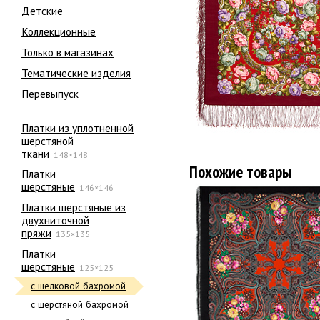
Детские
Коллекционные
Только в магазинах
Тематические изделия
Перевыпуск
Платки из уплотненной
шерстяной
ткани
148×148
Похожие товары
Платки
шерстяные
146×146
Платки шерстяные из
двухниточной
пряжи
135×135
Платки
шерстяные
125×125
с шелковой бахромой
с шерстяной бахромой