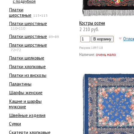
с подрубкой
Платки
шерстяные
115×115
Костры осени
Платки шерстяные
2 210 руб.
110×110
Платки шерстяные
89×89
Отло
Платки шерстяные
Рисунок
1897-18
72×72
Наличие:
очень мало
Платки шелковые
Платки хлопковые
Платки из вискозы
Палантины
Шарфы женские
Кашне и шарфы
мужские
Швейные изделия
Сумки
Скатерти хлопковые