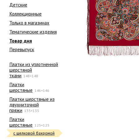
Детские
Коллекционные
Только в магазинах
Тематические изделия
Товар дня
Перевыпуск
Платки из уплотненной
шерстяной
ткани
148×148
Платки
шерстяные
146×146
Платки шерстяные из
двухниточной
пряжи
135×135
Платки
шерстяные
125×125
с шелковой бахромой