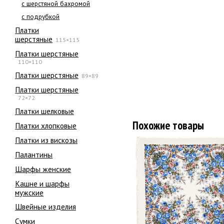
с шерстяной бахромой
с подрубкой
Платки
шерстяные
115×115
Платки шерстяные
110×110
Платки шерстяные
89×89
Платки шерстяные
72×72
Платки шелковые
Похожие товары
Платки хлопковые
Платки из вискозы
Палантины
Шарфы женские
Кашне и шарфы
мужские
Швейные изделия
Сумки