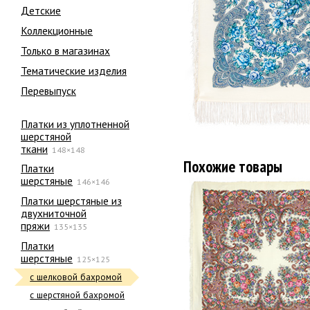
Детские
Коллекционные
Только в магазинах
Тематические изделия
Перевыпуск
Платки из уплотненной
шерстяной
ткани
148×148
Похожие товары
Платки
шерстяные
146×146
Платки шерстяные из
двухниточной
пряжи
135×135
Платки
шерстяные
125×125
с шелковой бахромой
с шерстяной бахромой