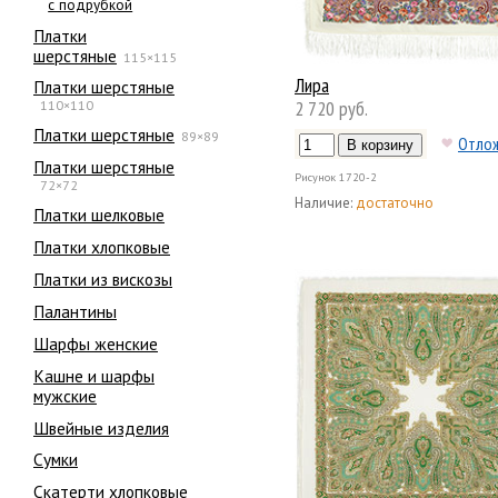
с подрубкой
Платки
шерстяные
115×115
Лира
Платки шерстяные
2 720 руб.
110×110
Платки шерстяные
89×89
Отло
Платки шерстяные
Рисунок
1720-2
72×72
Наличие:
достаточно
Платки шелковые
Платки хлопковые
Платки из вискозы
Палантины
Шарфы женские
Кашне и шарфы
мужские
Швейные изделия
Сумки
Скатерти хлопковые