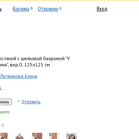
ы
Корзина
Отложено
Вход
0
0
рстяной с шелковой бахромой "У
ма", вид 0, 125х125 см
Литвинова Елена
б.
Отложить
ного
-0