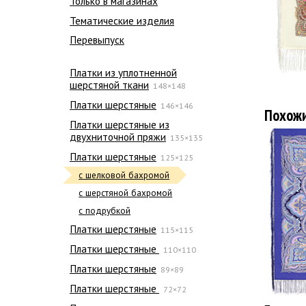
Только в магазинах
Тематические изделия
Перевыпуск
Платки из уплотненной
шерстяной ткани
148×148
Платки шерстяные
146×146
Похож
Платки шерстяные из
двухниточной пряжи
135×135
Платки шерстяные
125×125
с шелковой бахромой
с шерстяной бахромой
с подрубкой
Платки шерстяные
115×115
Платки шерстяные
110×110
Платки шерстяные
89×89
Платки шерстяные
72×72