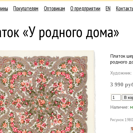
зины
Покупателям
Оптовикам
О предприятии
EN
Контакт
ток «У родного дома»
Платок ше
родного до
Художник:
3 990 ру
Наличие:
м
Рисунок
1980