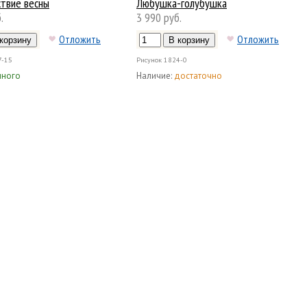
твие весны
Любушка-голубушка
.
3 990 руб.
Отложить
Отложить
7-15
Рисунок
1824-0
много
Наличие:
достаточно