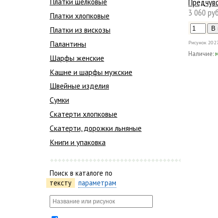
Предчувс
Платки шелковые
3 060 руб
Платки хлопковые
Платки из вискозы
Палантины
Рисунок
202
Наличие:
Шарфы женские
Кашне и шарфы мужские
Швейные изделия
Сумки
Скатерти хлопковые
Скатерти, дорожки льняные
Книги и упаковка
Поиск в каталоге по
тексту
параметрам