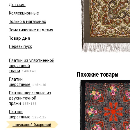
Детские
Коллекционные
Только в магазинах
Тематические изделия
Товар дня
Перевыпуск
Платки из уплотненной
шерстяной
ткани
148×148
Похожие товары
Платки
шерстяные
146×146
Платки шерстяные из
двухниточной
пряжи
135×135
Платки
шерстяные
125×125
с шелковой бахромой