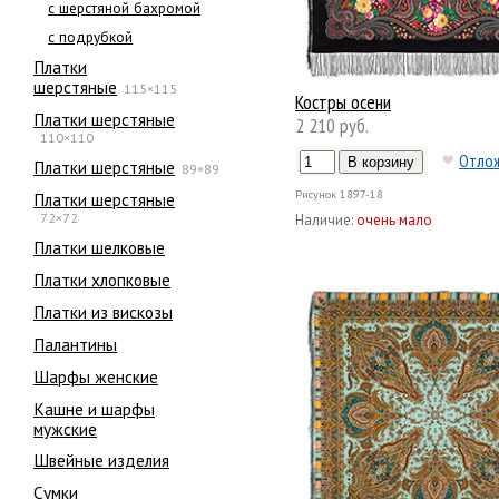
с шерстяной бахромой
с подрубкой
Платки
шерстяные
115×115
Костры осени
Платки шерстяные
2 210 руб.
110×110
Отло
Платки шерстяные
89×89
Рисунок
1897-18
Платки шерстяные
72×72
Наличие:
очень мало
Платки шелковые
Платки хлопковые
Платки из вискозы
Палантины
Шарфы женские
Кашне и шарфы
мужские
Швейные изделия
Сумки