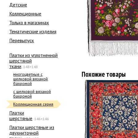
Детские
Коллекционные
Только в магазинах
Тематические изделия
Перевыпуск
Платки из уплотненной
шерстяной
ткани
148×148
Похожие товары
многоцветные с
шелковой вязаной
бахромой
с шелковой вязаной
бахромой
Коллекционная серия
Платки
шерстяные
146×146
Платки шерстяные из
двухниточной