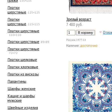
пряжи
135×135
Платки
шерстяные
125×125
Зрелый возраст
Платки
шерстяные
7 480 руб.
115×115
Платки шерстяные
Отло
110×110
Рисунок
1977-14
Платки шерстяные
89×89
Наличие:
достаточно
Платки шерстяные
72×72
Платки шелковые
Платки хлопковые
Платки из вискозы
Палантины
Шарфы женские
Кашне и шарфы
мужские
Швейные изделия