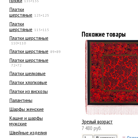
пряжи
135×135
Платки
шерстяные
125×125
Платки
шерстяные
115×115
Похожие товары
Платки шерстяные
110×110
Платки шерстяные
89×89
Платки шерстяные
72×72
Платки шелковые
Платки хлопковые
Платки из вискозы
Палантины
Шарфы женские
Кашне и шарфы
Зрелый возраст
мужские
7 480 руб.
Швейные изделия
Отло