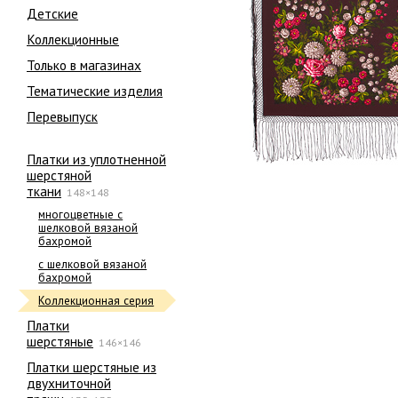
Детские
Коллекционные
Только в магазинах
Тематические изделия
Перевыпуск
Платки из уплотненной
шерстяной
ткани
148×148
многоцветные с
шелковой вязаной
бахромой
с шелковой вязаной
бахромой
Коллекционная серия
Платки
шерстяные
146×146
Платки шерстяные из
двухниточной