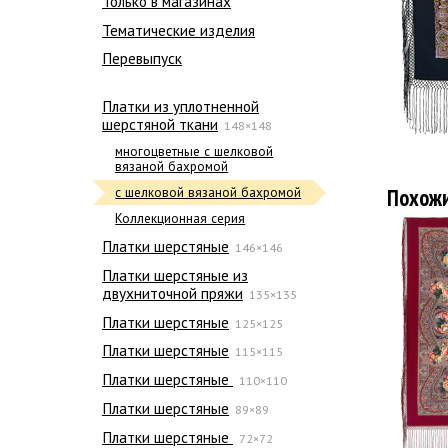
Только в магазинах
Тематические изделия
Перевыпуск
Платки из уплотненной
шерстяной ткани
148×148
многоцветные с шелковой
вязаной бахромой
Похож
с шелковой вязаной бахромой
Коллекционная серия
Платки шерстяные
146×146
Платки шерстяные из
двухниточной пряжи
135×135
Платки шерстяные
125×125
Платки шерстяные
115×115
Платки шерстяные
110×110
Платки шерстяные
89×89
Платки шерстяные
72×72