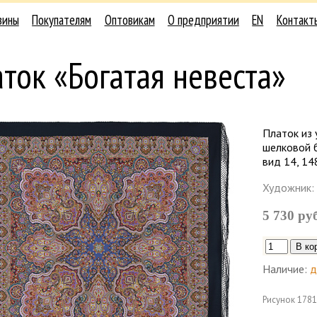
зины
Покупателям
Оптовикам
О предприятии
EN
Контакт
ток «Богатая невеста»
Платок из 
шелковой б
вид 14, 14
Художник:
5 730 ру
Наличие:
д
Рисунок
1781