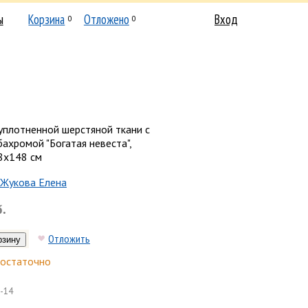
ы
Корзина
Отложено
Вход
0
0
уплотненной шерстяной ткани с
ахромой "Богатая невеста",
8х148 см
Жукова Елена
б.
Отложить
остаточно
-14