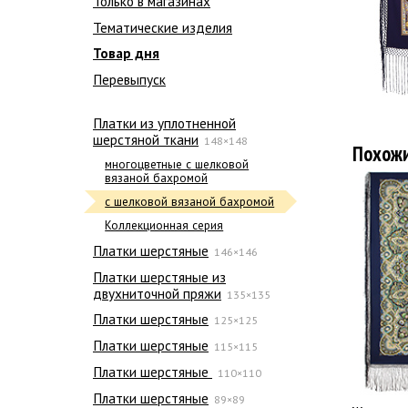
Только в магазинах
Тематические изделия
Товар дня
Перевыпуск
Платки из уплотненной
шерстяной ткани
148×148
Похож
многоцветные с шелковой
вязаной бахромой
с шелковой вязаной бахромой
Коллекционная серия
Платки шерстяные
146×146
Платки шерстяные из
двухниточной пряжи
135×135
Платки шерстяные
125×125
Платки шерстяные
115×115
Платки шерстяные
110×110
Платки шерстяные
89×89