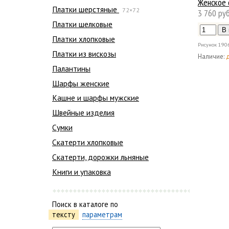
Женское 
Платки шерстяные
72×72
3 760 руб
Платки шелковые
Платки хлопковые
Рисунок
190
Платки из вискозы
Наличие:
Палантины
Шарфы женские
Кашне и шарфы мужские
Швейные изделия
Сумки
Скатерти хлопковые
Скатерти, дорожки льняные
Книги и упаковка
Поиск в каталоге по
тексту
параметрам