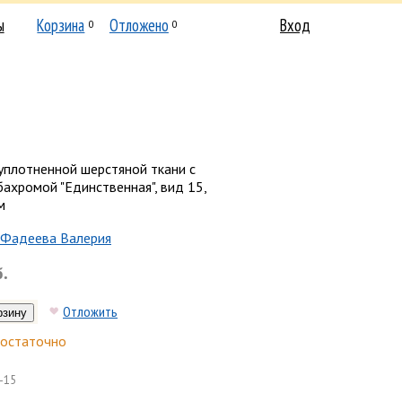
ы
Корзина
Отложено
Вход
0
0
уплотненной шерстяной ткани с
ахромой "Единственная", вид 15,
м
Фадеева Валерия
б.
Отложить
остаточно
-15