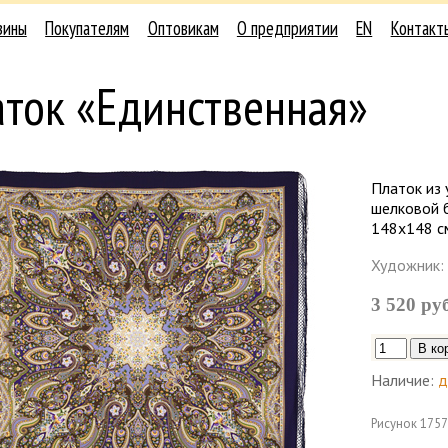
зины
Покупателям
Оптовикам
О предприятии
EN
Контакт
аток «Единственная»
Платок из 
шелковой б
148х148 с
Художник:
3 520 ру
Наличие:
д
Рисунок
1757