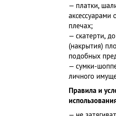
— платки, шал
аксессуарами 
плечах;
— скатерти, д
(накрытия) пл
подобных пред
— сумки-шопп
личного имуще
Правила и усл
использования
— не затягиват