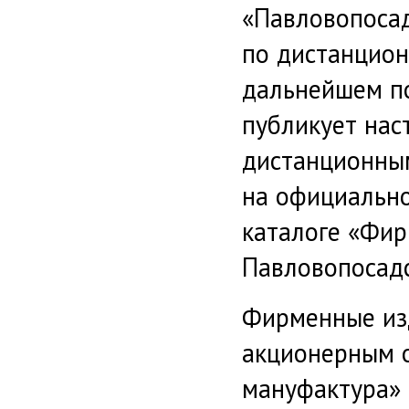
«Павловопосад
по дистанцион
дальнейшем по
публикует нас
дистанционны
на официально
каталоге «Фи
Павловопосадс
Фирменные из
акционерным 
мануфактура» 