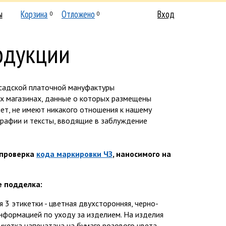
ы
Корзина
Отложено
Вход
0
0
одукции
садской платочной мануфактуры
ех магазинах, данные о которых размещены
нет, не имеют никакого отношения к нашему
графии и тексты, вводящие в заблуждение
 проверка
кода маркировки ЧЗ
, наносимого на
е подделка:
я 3 этикетки - цветная двухсторонняя, черно-
нформацией по уходу за изделием. На изделия
икетка напечатана на бумаге розового цвета.