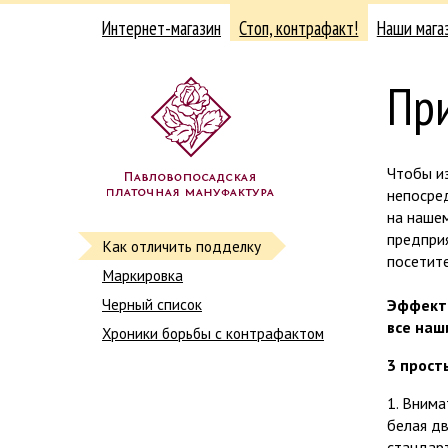
Интернет-магазин
Стоп, контрафакт!
Наши мага
Пр
Чтобы и
непосре
на нашем
предпри
Как отличить подделку
посетите
Маркировка
Черный список
Эффекти
все наш
Хроники борьбы с контрафактом
3 прост
1. Внима
белая дв
стандарт