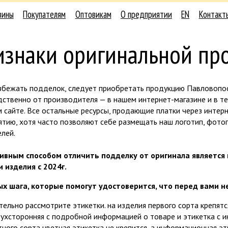
зины
Покупателям
Оптовикам
О предприятии
EN
Контакт
изнаки оригинальной пр
збежать подделок, следует приобретать продукцию Павловопо
дственно от производителя — в нашем интернет-магазине и в т
 сайте. Все остальные ресурсы, продающие платки через интер
ятию, хотя часто позволяют себе размещать наш логотип, фото
лей.
вным способом отличить подделку от оригинала является
и изделия с 2024г.
ых шага, которые помогут удостоверится, что перед вами н
тельно рассмотрите этикетки. на изделия первого сорта крепятс
ухсторонняя с подробной информацией о товаре и этикетка с и
ного сорта цветная этикетка не крепится, а информационная эт