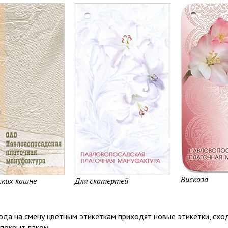
Вискоза
ских кашне
Для скатертей
ода на смену цветным этикеткам приходят новые этикетки, схо
покрыт лаком.