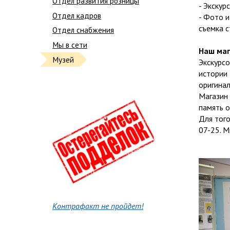
Отдел развития розницы
- Экскур
Отдел кадров
- Фото 
съемка 
Отдел снабжения
Мы в сети
Наш маг
Музей
Экскурсо
истории 
оригинал
Магазин
память о
Для того
07-25. М
Контрафакт не пройдет!