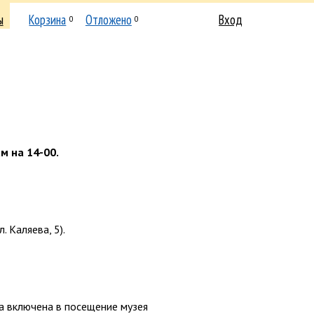
ы
Корзина
Отложено
Вход
0
0
м на 14-00.
 Каляева, 5).
ма включена в посещение музея