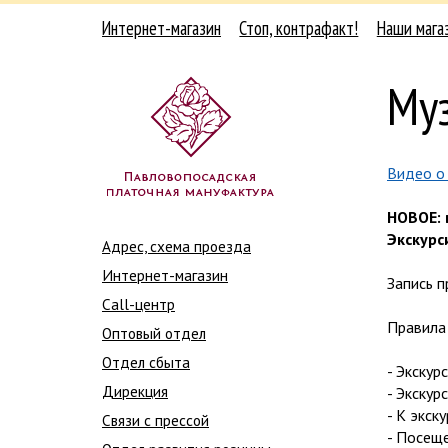
Интернет-магазин
Стоп, контрафакт!
Наши мага
Му
Видео о
НОВОЕ: 
Экскурс
Адрес, схема проезда
Интернет-магазин
Запись п
Call-центр
Правила 
Оптовый отдел
Отдел сбыта
- Экскур
Дирекция
- Экскур
- К экск
Связи с прессой
- Посеще